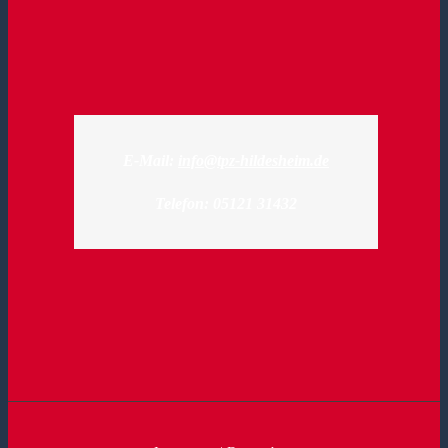
E-Mail:
info@tpz-hildesheim.de
Telefon: 05121 31432