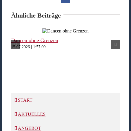
Ähnliche Beiträge
Dancen ohne Grenzen
Fer
15.07.2026 | 1:57:09
15.07
START
AKTUELLES
ANGEBOT