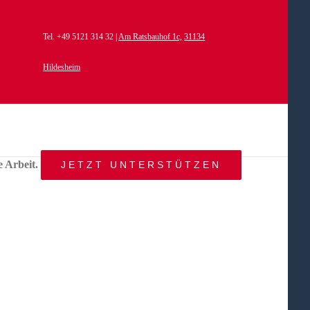
Tel. +49 5121 314 32 |
Am Ratsbauhof 1c,
31134
Hildesheim
e Arbeit.
JETZT UNTERSTÜTZEN
START
AKTUELLES
ANGEBOT
BEWEGTE
WELTEN
ÜBER
UNS
KONTAKT