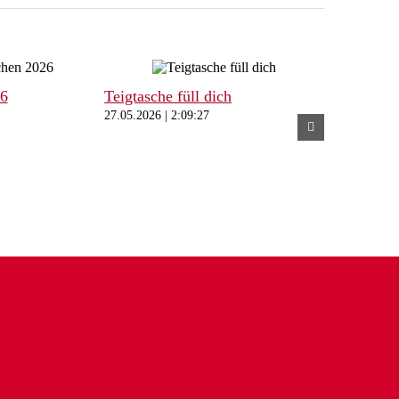
26
Teigtasche füll dich
27.05.2026 | 2:09:27
Freibeuter
und Tischl
Wunschfah
27.05.2026 | 