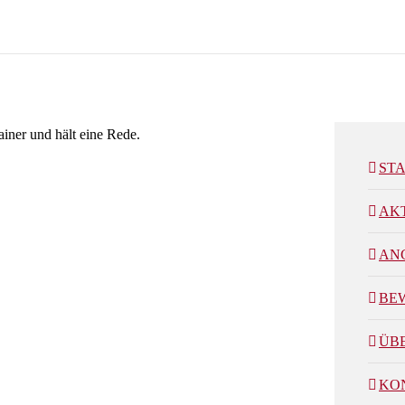
ST
AK
AN
BE
ÜB
KO