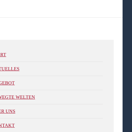
ART
TUELLES
GEBOT
WEGTE WELTEN
ER UNS
NTAKT