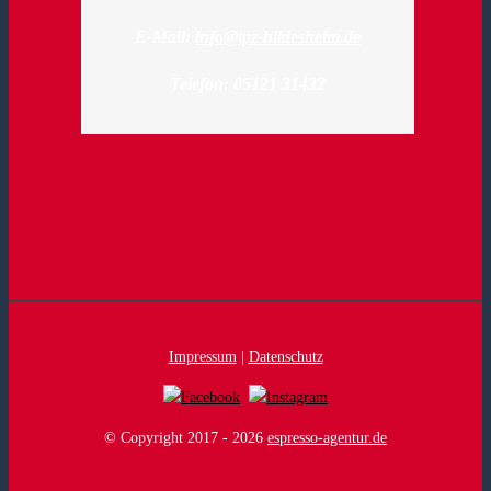
E-Mail:
info@tpz-hildesheim.de
Telefon: 05121 31432
Impressum
|
Datenschutz
© Copyright 2017 -
2026
espresso-agentur.de