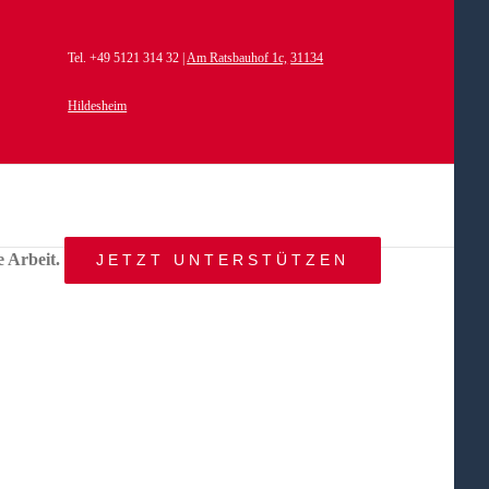
Tel. +49 5121 314 32 |
Am Ratsbauhof 1c,
31134
Hildesheim
e Arbeit.
JETZT UNTERSTÜTZEN
START
AKTUELLES
ANGEBOT
BEWEGTE
WELTEN
ÜBER
UNS
KONTAKT