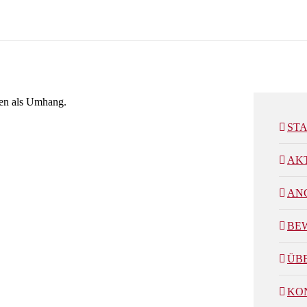
ST
AK
AN
BE
ÜB
KO