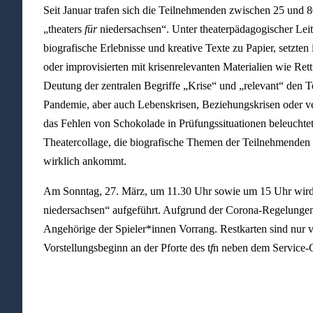
Seit Januar trafen sich die Teilnehmenden zwischen 25 und 
„theaters
für
niedersachsen“. Unter theaterpädagogischer Leit
biografische Erlebnisse und kreative Texte zu Papier, setzte
oder improvisierten mit krisenrelevanten Materialien wie Ret
Deutung der zentralen Begriffe „Krise“ und „relevant“ den
Pandemie, aber auch Lebenskrisen, Beziehungskrisen oder v
das Fehlen von Schokolade in Prüfungssituationen beleuchtet 
Theatercollage, die biografische Themen der Teilnehmenden v
wirklich ankommt.
Am Sonntag, 27. März, um 11.30 Uhr sowie um 15 Uhr wird 
niedersachsen“ aufgeführt. Aufgrund der Corona-Regelungen 
Angehörige der Spieler*innen Vorrang. Restkarten sind nur v
Vorstellungsbeginn an der Pforte des t
f
n neben dem Service-C