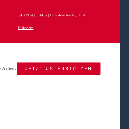
Tel. +49 5121 314 32 |
Am Ratsbauhof 1c,
31134
Hildesheim
e Arbeit.
JETZT UNTERSTÜTZEN
START
AKTUELLES
ANGEBOT
BEWEGTE
WELTEN
ÜBER
UNS
KONTAKT