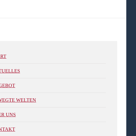
ART
TUELLES
GEBOT
WEGTE WELTEN
ER UNS
NTAKT