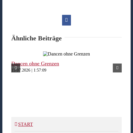
Facebook
Ähnliche Beiträge
Dancen ohne Grenzen
Fer
15.07.2026 | 1:57:09
15.07
START