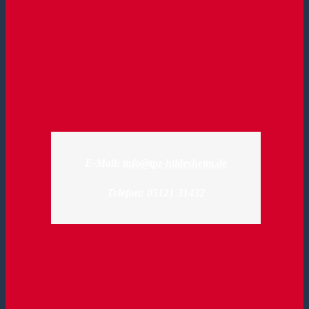
E-Mail:
info@tpz-hildesheim.de
Telefon: 05121 31432