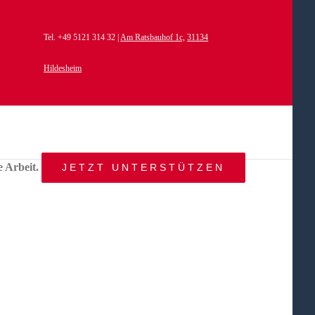
Tel. +49 5121 314 32 |
Am Ratsbauhof 1c,
31134
Hildesheim
e Arbeit.
JETZT UNTERSTÜTZEN
START
AKTUELLES
ANGEBOT
BEWEGTE
WELTEN
ÜBER
UNS
KONTAKT