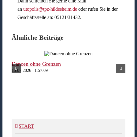
Dann schreiben Sie gerne eine Mail
an
utopolis@tpz-hildesheim.de
oder rufen Sie in der
Geschäftsstelle an: 05121/31432.
Ähnliche Beiträge
Dancen ohne Grenzen
Fer
15.07.2026 | 1:57:09
15.07
START