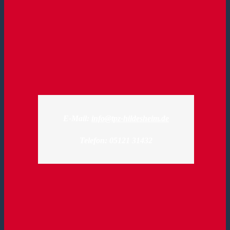
E-Mail:
info@tpz-hildesheim.de
Telefon: 05121 31432