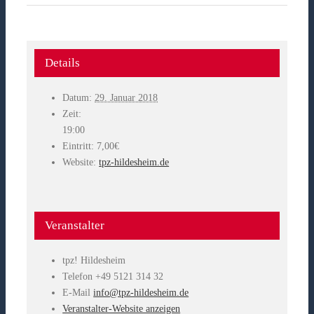
Details
Datum:
29. Januar 2018
Zeit:
19:00
Eintritt:
7,00€
Website:
tpz-hildesheim.de
Veranstalter
tpz! Hildesheim
Telefon
+49 5121 314 32
E-Mail
info@tpz-hildesheim.de
Veranstalter-Website anzeigen