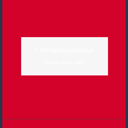
E-Mail:
info@tpz-hildesheim.de
Telefon: 05121 31432