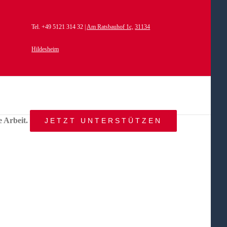
Tel. +49 5121 314 32 |
Am Ratsbauhof 1c,
31134
Hildesheim
e Arbeit.
JETZT UNTERSTÜTZEN
START
AKTUELLES
ANGEBOT
BEWEGTE
WELTEN
ÜBER
UNS
KONTAKT