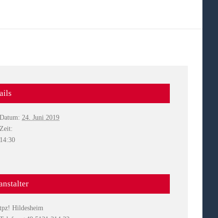
ails
Datum:
24. Juni 2019
Zeit:
14:30
anstalter
tpz! Hildesheim