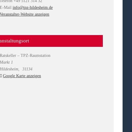
Telefon
+49 5121 314 32
E-Mail
info@tpz-hildesheim.de
Veranstalter-Website anzeigen
anstaltungsort
Ratskeller – TPZ-Raumstation
Markt 1
Hildesheim
,
31134
Google Karte anzeigen