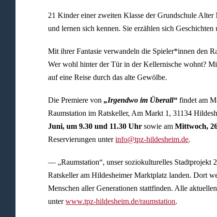
21 Kinder einer zweiten Klasse der Grundschule Alter 
und lernen sich kennen. Sie erzählen sich Geschichte
Mit ihrer Fantasie verwandeln die Spieler*innen den Ra
Wer wohl hinter der Tür in der Kellernische wohnt? Mi
auf eine Reise durch das alte Gewölbe.
Die Premiere von
„Irgendwo im Überall“
findet am M
Raumstation im Ratskeller, Am Markt 1, 31134 Hildes
Juni, um 9.30 und 11.30 Uhr
sowie am
Mittwoch, 26
Reservierungen unter
info@tpz-hildesheim.de
.
— „Raumstation“, unser soziokulturelles Stadtprojekt 2
Ratskeller am Hildesheimer Marktplatz landen. Dort we
Menschen aller Generationen stattfinden. Alle aktuell
unter
www.tpz-hildesheim.de/raumstation
.