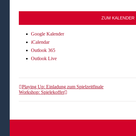
ZUM KALENDER
Google Kalender
iCalendar
Outlook 365
Outlook Live
Playing Up: Einladung zum Spielzeitfinale
Workshop: Spielekoffer