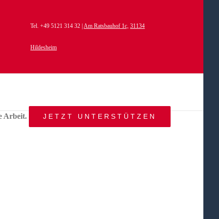
Tel. +49 5121 314 32 |
Am Ratsbauhof 1c,
31134
Hildesheim
e Arbeit.
JETZT UNTERSTÜTZEN
START
AKTUELLES
ANGEBOT
BEWEGTE
WELTEN
ÜBER
UNS
KONTAKT