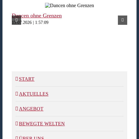
Dancen ohne Grenzen
Fer
15.07.2026 | 1:57:09
15.07
START
AKTUELLES
ANGEBOT
BEWEGTE WELTEN
ÜBER UNS