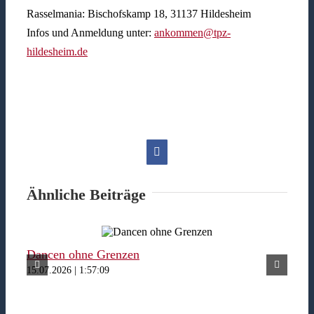
Rasselmania: Bischofskamp 18, 31137 Hildesheim
Infos und Anmeldung unter:
ankommen@tpz-
hildesheim.de
Facebook
Ähnliche Beiträge
Dancen ohne Grenzen
Fer
15.07.2026 | 1:57:09
15.07