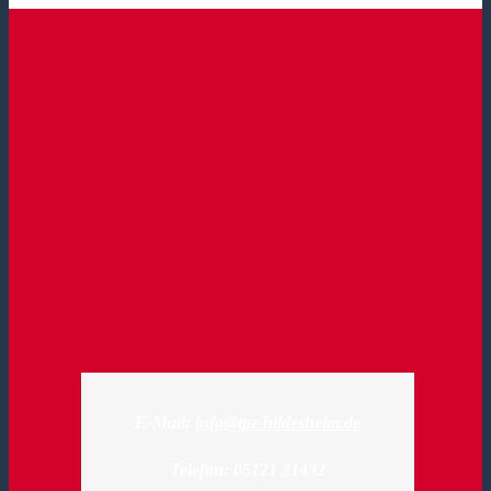
E-Mail:
info@tpz-hildesheim.de
Telefon: 05121 31432