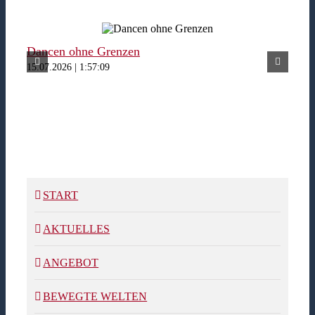
Dancen ohne Grenzen
Fer
15.07.2026 | 1:57:09
15.07
START
AKTUELLES
ANGEBOT
BEWEGTE WELTEN