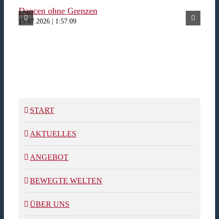
Dancen ohne Grenzen
Fer
15.07.2026 | 1:57:09
15.07
START
AKTUELLES
ANGEBOT
BEWEGTE WELTEN
ÜBER UNS