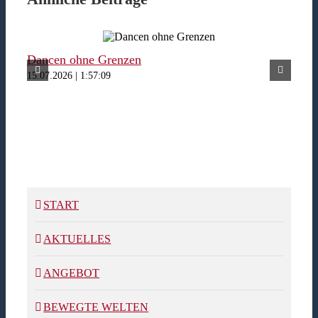
Dancen ohne Grenzen
Fer
15.07.2026 | 1:57:09
15.07
START
AKTUELLES
ANGEBOT
BEWEGTE WELTEN