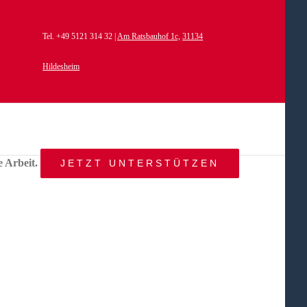
Tel. +49 5121 314 32 |
Am Ratsbauhof 1c,
31134
Hildesheim
e Arbeit.
JETZT UNTERSTÜTZEN
START
AKTUELLES
ANGEBOT
BEWEGTE
WELTEN
ÜBER
UNS
KONTAKT