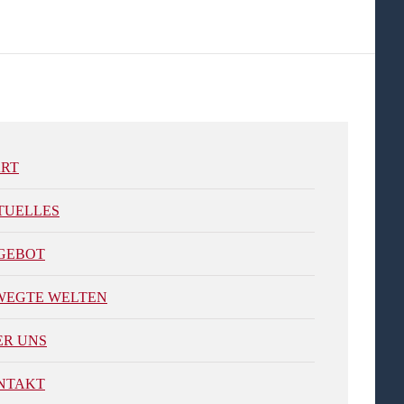
ART
TUELLES
GEBOT
WEGTE WELTEN
ER UNS
NTAKT