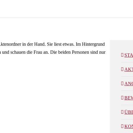
ST
AK
AN
BE
ÜB
KO