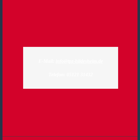
E-Mail:
info@tpz-hildesheim.de
Telefon: 05121 31432