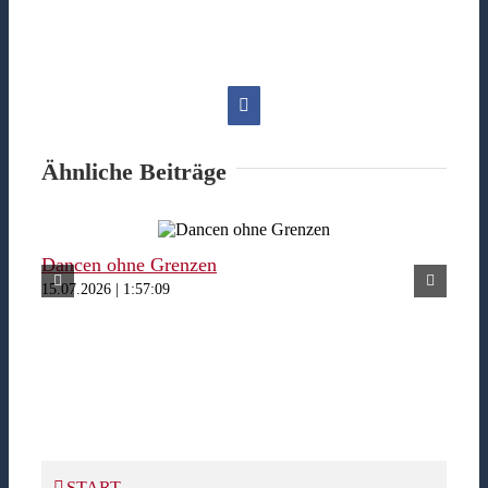
Facebook
Ähnliche Beiträge
Dancen ohne Grenzen
Fer
15.07.2026 | 1:57:09
15.07
START