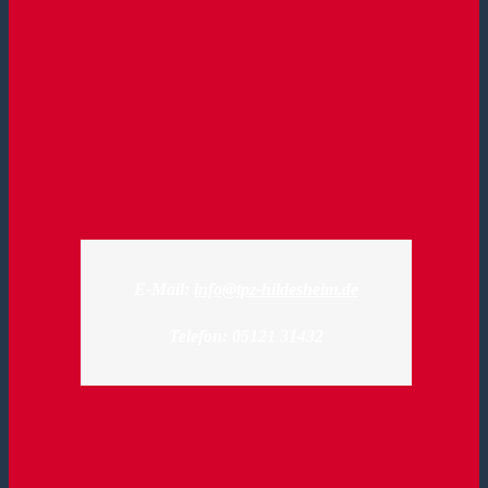
E-Mail:
info@tpz-hildesheim.de
Telefon: 05121 31432