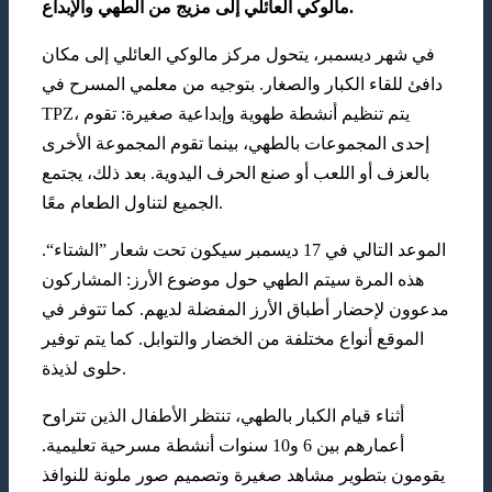
والإبداع
الطهي
من
مزيج
إلى
العائلي
مالوكي
.
في شهر ديسمبر، يتحول مركز مالوكي العائلي إلى مكان
دافئ للقاء الكبار والصغار. بتوجيه من معلمي المسرح في
TPZ، يتم تنظيم أنشطة طهوية وإبداعية صغيرة: تقوم
إحدى المجموعات بالطهي، بينما تقوم المجموعة الأخرى
بالعزف أو اللعب أو صنع الحرف اليدوية. بعد ذلك، يجتمع
الجميع لتناول الطعام معًا.
الموعد التالي في 17 ديسمبر سيكون تحت شعار ”الشتاء“.
هذه المرة سيتم الطهي حول موضوع الأرز: المشاركون
مدعوون لإحضار أطباق الأرز المفضلة لديهم. كما تتوفر في
الموقع أنواع مختلفة من الخضار والتوابل. كما يتم توفير
حلوى لذيذة.
أثناء قيام الكبار بالطهي، تنتظر الأطفال الذين تتراوح
أعمارهم بين 6 و10 سنوات أنشطة مسرحية تعليمية.
يقومون بتطوير مشاهد صغيرة وتصميم صور ملونة للنوافذ