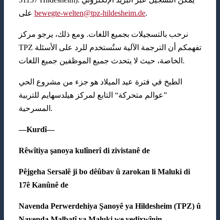
على
bewegte-welten@tpz-hildesheim.de
.
نرحب بالتسجيلات بجميع اللغات. ومع ذلك، يرجو مركز
TPZ تفهمكم أن الترجمة الآلية ستُستخدم للرد على الأسئلة
الخاصة، حيث لا يتحدث جميع الموظفين جميع اللغات.
الطبخ في فترة عيد الميلاد هو جزء من مشروع الحي
”عوالم متحركة“ التابع لمركز هيلدسهايم للتربية
المسرحية.
—
Kurdî
—
Rêwîtiya şanoya kulînerî di zivistanê de
Pêjgeha Sersalê ji bo dêûbav û zarokan li Maluki di
17ê Kanûnê de
Navenda Perwerdehiya Şanoyê ya Hildesheim (TPZ) û
Navenda Malbatî ya Maluki we vedixwînin