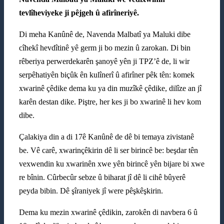
tevlîheviyeke ji pêjgeh û afirîneriyê.
Di meha Kanûnê de, Navenda Malbatî ya Maluki dibe
cîhekî hevdîtinê yê germ ji bo mezin û zarokan. Di bin
rêberiya perwerdekarên şanoyê yên ji TPZ’ê de, li wir
serpêhatiyên biçûk ên kulînerî û afirîner pêk tên: komek
xwarinê çêdike dema ku ya din muzîkê çêdike, dilîze an jî
karên destan dike. Piştre, her kes ji bo xwarinê li hev kom
dibe.
Çalakiya din a di 17ê Kanûnê de dê bi temaya zivistanê
be. Vê carê, xwarinçêkirin dê li ser birincê be: beşdar tên
vexwendin ku xwarinên xwe yên birincê yên bijare bi xwe
re bînin. Cûrbecûr sebze û biharat jî dê li cihê bûyerê
peyda bibin. Dê şîraniyek jî were pêşkêşkirin.
Dema ku mezin xwarinê çêdikin, zarokên di navbera 6 û