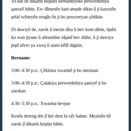
10 salî de dikarin beşdarî bernameyeke perwerdehiya
şanoyê bibin. Ew dîmenên kurt amade dikin û ji kaxezên
şefaf wêneyên rengîn ên ji bo pencereyan çêdikin.
Di dawiyê de, zarok û mezin dîsa li hev kom dibin, tiştên
ku wan jiyane û afirandine nîşanî hev didin, û ji dawiya
piştî nîvro ya xweş û aram kêfê digirin.
Bername:
3:00–4:30 p.n.: Çêkirina xwarinê ji bo mezinan
3:00–4:30 p.n.: Çalakiya perwerdehiya şanoyê ji bo
zarokan
4:30–5:30 p.n.: Xwarina hevpar
Kesên dereng tên jî her dem bi xêr hatine. Mezinên bê
zarok jî dikarin beşdar bibin.