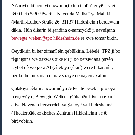
Nîvroyên bêpere yên xwarinçêkirin û afirîneriyê ji saet
3:00 heta 5:30ê êvarê li Navenda Malbatî ya Maluki
(Martin-Luther-Straße 26, 31137 Hildesheim) berdewam
dikin. Hûn dikarin bi şandina e-nameyekê ji navnîşana
bewegte-welten@tpz-hildesheim.de
re xwe tomar bikin.
Qeydkirin bi her zimanî tên qebûlkirin. Lêbelê, TPZ ji bo
têgihiştina we daxwaz dike ku ji bo bersivdana pirsên
taybet dê wergera AI (zîrekiya çêkirî) were bikaranîn, ji
ber ku hemû ziman di nav saziyê de nayên axaftin.
Çalakiya çêkirina xwarinê ya Adventê beşek ji projeya
navçeyî ya „Bewegte Welten“ (Cîhanên Livdar) e ku ji
aliyê Navenda Perwerdehiya Şanoyê ya Hildesheimê
(Theaterpädagogisches Zentrum Hildesheim) ve tê
birêvebirin.