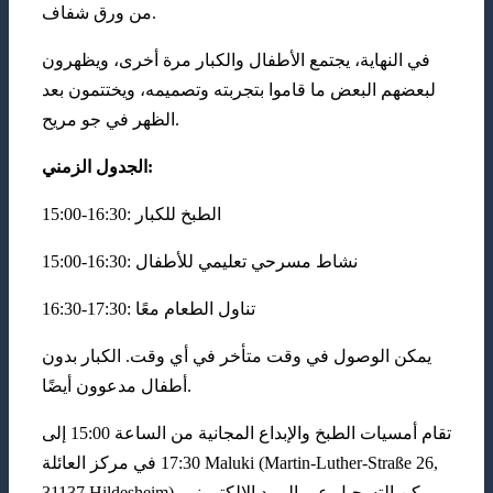
من ورق شفاف.
في النهاية، يجتمع الأطفال والكبار مرة أخرى، ويظهرون
لبعضهم البعض ما قاموا بتجربته وتصميمه، ويختتمون بعد
الظهر في جو مريح.
الزمني
الجدول
:
15:00-16:30: الطبخ للكبار
15:00-16:30: نشاط مسرحي تعليمي للأطفال
16:30-17:30: تناول الطعام معًا
يمكن الوصول في وقت متأخر في أي وقت. الكبار بدون
أطفال مدعوون أيضًا.
تقام أمسيات الطبخ والإبداع المجانية من الساعة 15:00 إلى
17:30 في مركز العائلة Maluki (Martin-Luther-Straße 26,
31137 Hildesheim). يمكن التسجيل عبر البريد الإلكتروني