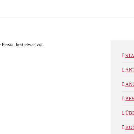
ST
AK
AN
BE
ÜB
KO