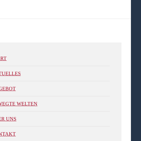
ART
TUELLES
GEBOT
WEGTE WELTEN
ER UNS
NTAKT