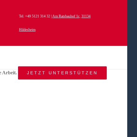
Tel. +49 5121 314 32 |
Am Ratsbauhof 1c,
31134
Hildesheim
e Arbeit.
JETZT UNTERSTÜTZEN
START
AKTUELLES
ANGEBOT
BEWEGTE
WELTEN
ÜBER
UNS
KONTAKT