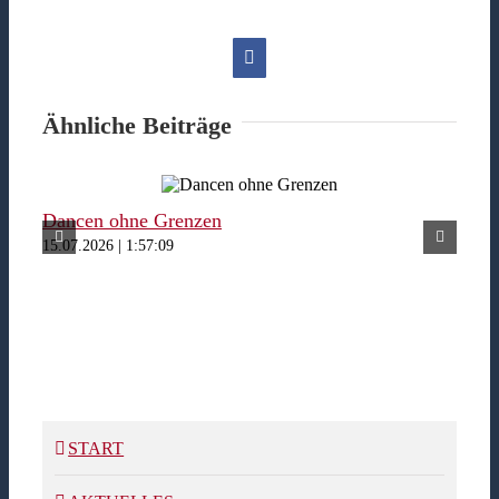
Facebook
Ähnliche Beiträge
Dancen ohne Grenzen
Fer
15.07.2026 | 1:57:09
15.07
START