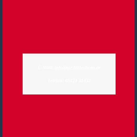
E-Mail:
info@tpz-hildesheim.de
Telefon: 05121 31432