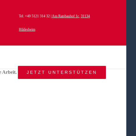
Tel. +49 5121 314 32 |
Am Ratsbauhof 1c,
31134
Hildesheim
e Arbeit.
JETZT UNTERSTÜTZEN
START
AKTUELLES
ANGEBOT
BEWEGTE
WELTEN
ÜBER
UNS
KONTAKT