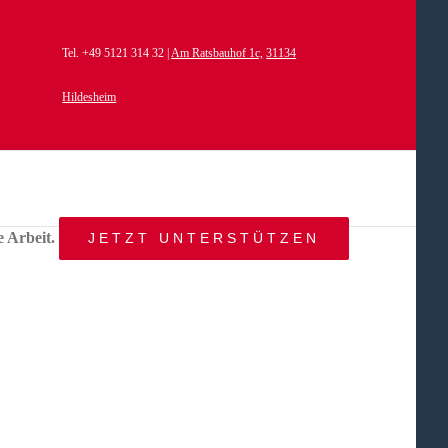
Tel. +49 5121 314 32 |
Am Ratsbauhof 1c,
31134
Hildesheim
e Arbeit.
JETZT UNTERSTÜTZEN
START
AKTUELLES
ANGEBOT
BEWEGTE
WELTEN
ÜBER
UNS
KONTAKT