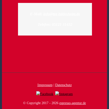
E-Mail:
info@tpz-hildesheim.de
Telefon: 05121 31432
Impressum
|
Datenschutz
© Copyright 2017 -
2026
espresso-agentur.de