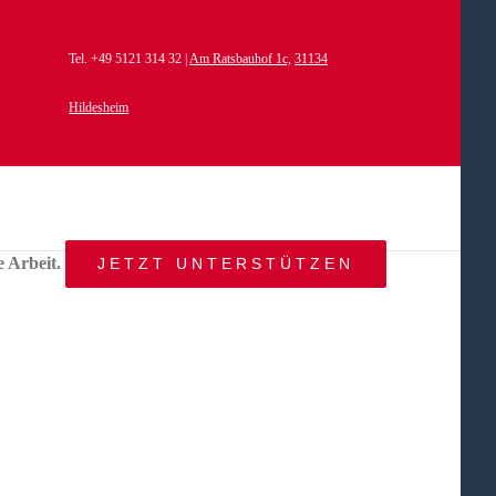
Tel. +49 5121 314 32 |
Am Ratsbauhof 1c,
31134
Hildesheim
e Arbeit.
JETZT UNTERSTÜTZEN
START
AKTUELLES
ANGEBOT
BEWEGTE
WELTEN
ÜBER
UNS
KONTAKT