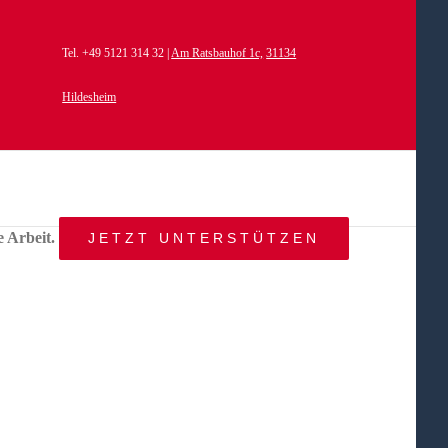
Tel. +49 5121 314 32 |
Am Ratsbauhof 1c,
31134
Hildesheim
e Arbeit.
JETZT UNTERSTÜTZEN
START
AKTUELLES
ANGEBOT
BEWEGTE
WELTEN
ÜBER
UNS
KONTAKT