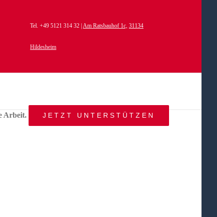
Tel. +49 5121 314 32 |
Am Ratsbauhof 1c,
31134
Hildesheim
e Arbeit.
JETZT UNTERSTÜTZEN
START
AKTUELLES
ANGEBOT
BEWEGTE
WELTEN
ÜBER
UNS
KONTAKT