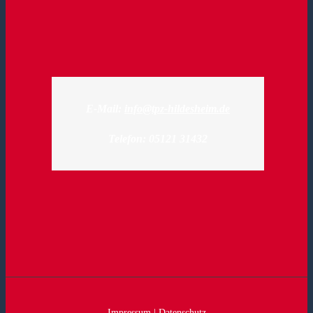
E-Mail:
info@tpz-hildesheim.de
Telefon: 05121 31432
Impressum
|
Datenschutz