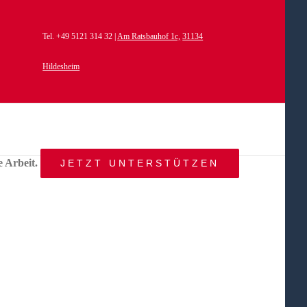
Tel. +49 5121 314 32 |
Am Ratsbauhof 1c,
31134
Hildesheim
e Arbeit.
JETZT UNTERSTÜTZEN
START
AKTUELLES
ANGEBOT
BEWEGTE
WELTEN
ÜBER
UNS
KONTAKT