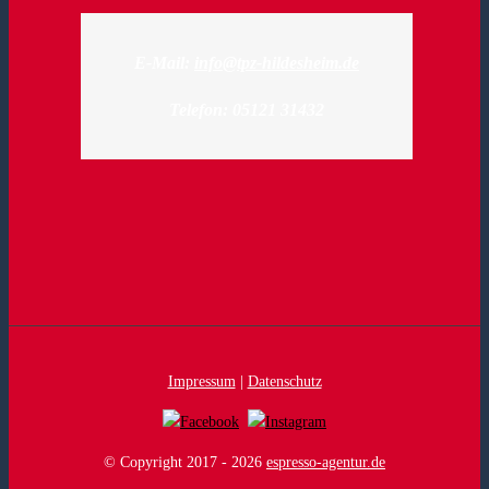
E-Mail:
info@tpz-hildesheim.de
Telefon: 05121 31432
Impressum
|
Datenschutz
© Copyright 2017 -
2026
espresso-agentur.de