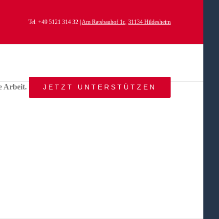
Tel. +49 5121 314 32 |
Am Ratsbauhof 1c,
31134 Hildesheim
e Arbeit.
JETZT UNTERSTÜTZEN
START
AKTUELLES
ANGEBOT
BEWEGTE
WELTEN
ÜBER
UNS
KONTAKT