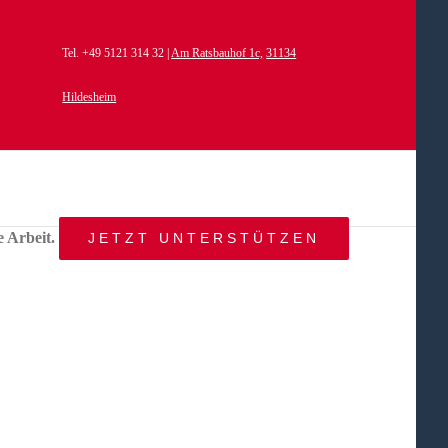
Tel. +49 5121 314 32 |
Am Ratsbauhof 1c,
31134
Hildesheim
e Arbeit.
JETZT UNTERSTÜTZEN
START
AKTUELLES
ANGEBOT
BEWEGTE
WELTEN
ÜBER
UNS
KONTAKT