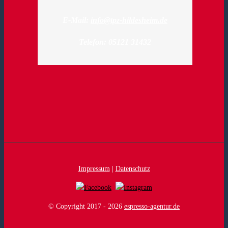
E-Mail:
info@tpz-hildesheim.de
Telefon: 05121 31432
Impressum
|
Datenschutz
© Copyright 2017 -
2026
espresso-agentur.de