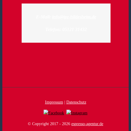
E-Mail:
info@tpz-hildesheim.de
Telefon: 05121 31432
Impressum
|
Datenschutz
© Copyright 2017 -
2026
espresso-agentur.de