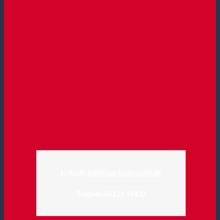
E-Mail:
info@tpz-hildesheim.de
Telefon: 05121 31432