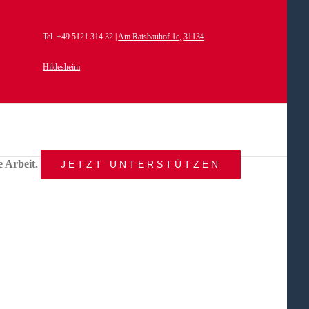
Tel. +49 5121 314 32 |
Am Ratsbauhof 1c,
31134
Hildesheim
e Arbeit.
JETZT UNTERSTÜTZEN
START
AKTUELLES
ANGEBOT
BEWEGTE
WELTEN
ÜBER
UNS
KONTAKT