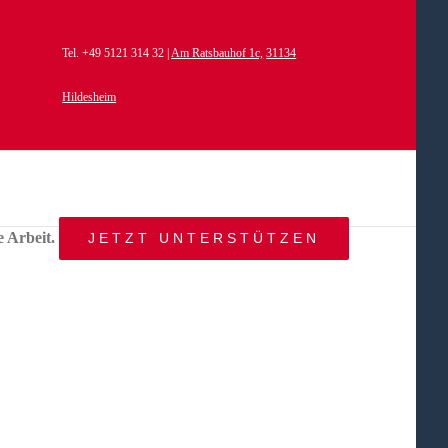
Tel. +49 5121 314 32 |
Am Ratsbauhof 1c,
31134
Hildesheim
e Arbeit.
JETZT UNTERSTÜTZEN
START
AKTUELLES
ANGEBOT
BEWEGTE
WELTEN
ÜBER
UNS
KONTAKT