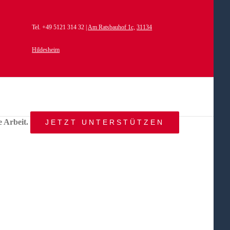
Tel. +49 5121 314 32 |
Am Ratsbauhof 1c,
31134
Hildesheim
e Arbeit.
JETZT UNTERSTÜTZEN
START
AKTUELLES
ANGEBOT
BEWEGTE
WELTEN
ÜBER
UNS
KONTAKT