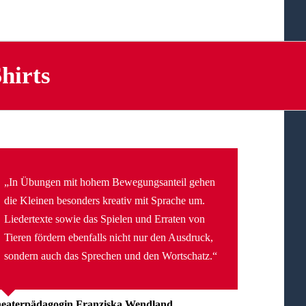
hirts
„In Übungen mit hohem Bewegungsanteil gehen
die Kleinen besonders kreativ mit Sprache um.
Liedertexte sowie das Spielen und Erraten von
Tieren fördern ebenfalls nicht nur den Ausdruck,
sondern auch das Sprechen und den Wortschatz.“
eaterpädagogin Franziska Wendland