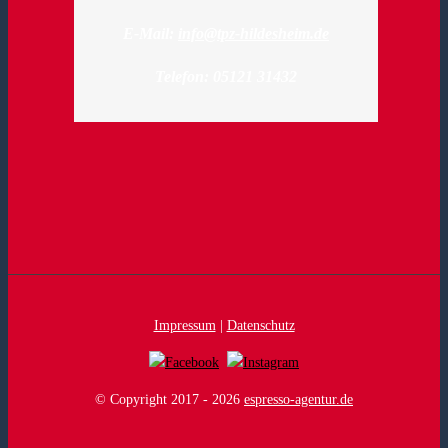
E-Mail:
info@tpz-hildesheim.de
Telefon: 05121 31432
Impressum
|
Datenschutz
© Copyright 2017 -
2026
espresso-agentur.de