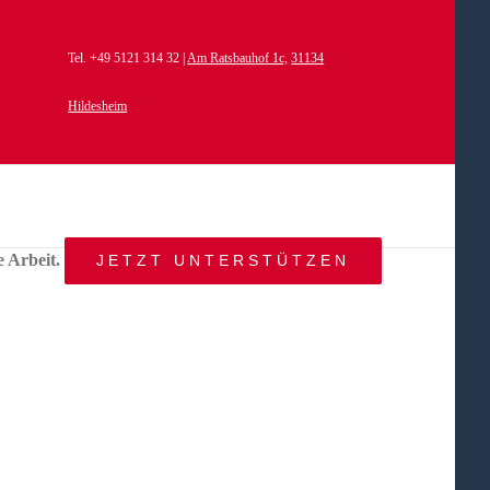
Tel. +49 5121 314 32 |
Am Ratsbauhof 1c,
31134
Hildesheim
e Arbeit.
JETZT UNTERSTÜTZEN
START
AKTUELLES
ANGEBOT
BEWEGTE
WELTEN
ÜBER
UNS
KONTAKT