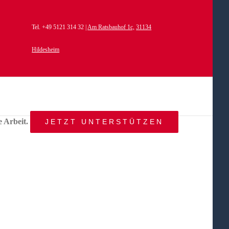
Tel. +49 5121 314 32 |
Am Ratsbauhof 1c,
31134
Hildesheim
e Arbeit.
JETZT UNTERSTÜTZEN
START
AKTUELLES
ANGEBOT
BEWEGTE
WELTEN
ÜBER
UNS
KONTAKT