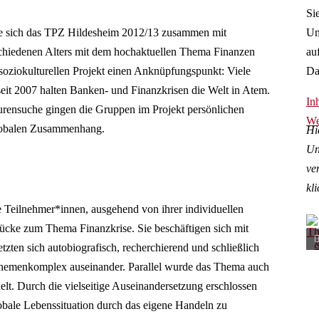
Si
Um
tzte sich das TPZ Hildesheim 2012/13 zusammen mit
au
schiedenen Alters mit dem hochaktuellen Thema Finanzen
Da
 soziokulturellen Projekt einen Anknüpfungspunkt: Viele
eit 2007 halten Banken- und Finanzkrisen die Welt in Atem.
In
urensuche gingen die Gruppen im Projekt persönlichen
We
 globalen Zusammenhang.
Hi
Un
ve
kli
e Teilnehmer*innen, ausgehend von ihrer individuellen
tücke zum Thema Finanzkrise. Sie beschäftigen sich mit
zten sich autobiografisch, recherchierend und schließlich
 Themenkomplex auseinander. Parallel wurde das Thema auch
lt. Durch die vielseitige Auseinandersetzung erschlossen
lobale Lebenssituation durch das eigene Handeln zu