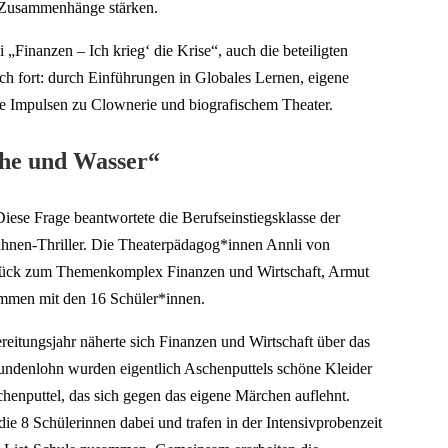
e Zusammenhänge stärken.
 „Finanzen – Ich krieg‘ die Krise“, auch die beteiligten
h fort: durch Einführungen in Globales Lernen, eigene
 Impulsen zu Clownerie und biografischem Theater.
che und Wasser“
Diese Frage beantwortete die Berufseinstiegsklasse der
Bühnen-Thriller. Die Theaterpädagog*innen Annli von
tück zum Themenkomplex Finanzen und Wirtschaft, Armut
mmen mit den 16 Schüler*innen.
eitungsjahr näherte sich Finanzen und Wirtschaft über das
undenlohn wurden eigentlich Aschenputtels schöne Kleider
chenputtel, das sich gegen das eigene Märchen auflehnt.
e 8 Schülerinnen dabei und trafen in der Intensivprobenzeit