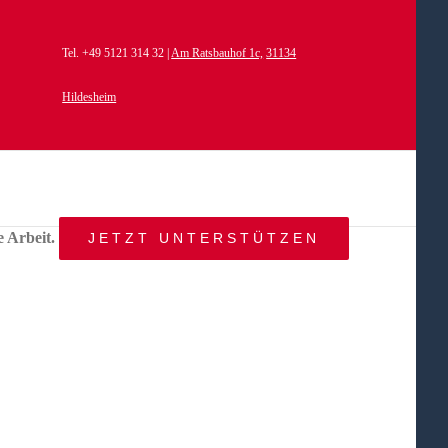
Tel. +49 5121 314 32 |
Am Ratsbauhof 1c,
31134
Hildesheim
e Arbeit.
JETZT UNTERSTÜTZEN
START
AKTUELLES
ANGEBOT
BEWEGTE
WELTEN
ÜBER
UNS
KONTAKT