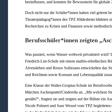
beeinflussen, und konnten ihr Bewusstsein für global
Doch nicht nur die Schüler*innen haben viel gelernt bei
Theaterpädagog*innen des TPZ Hildesheim bildeten sic
Recherchen zu Krisen und Finanzen sowie methodische
Berufsschüler*innen zeigten „As
Was passiert, wenn Wasser weltweit privatisiert wird? 
Friedrich-List-Schule mit einem mafiös-rebellischen 
Alvensleben und Renzo Solórzano entwickelten das S
und Reichtum sowie Konsum und Lebensqualität zusa
Eine Klasse der Walter-Gropius-Schule im Berufsvorber
Märchen Aschenputtel/Cinderella an. „Mit welchem St
genäht?“, fragten sie und zeigten auf der Bühne ein As
Nicole Pohnert und Suse Wessel vom TPZ begleiteten di