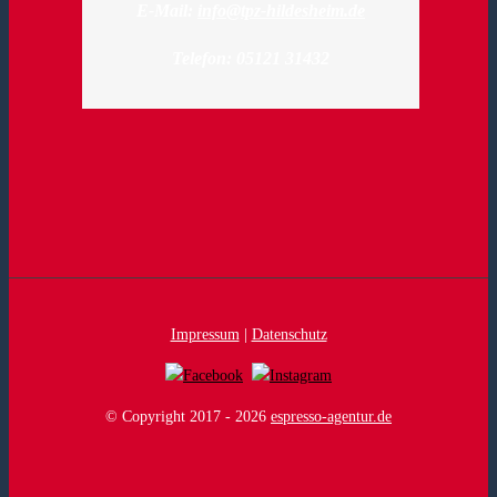
E-Mail:
info@tpz-hildesheim.de
Telefon: 05121 31432
Impressum
|
Datenschutz
© Copyright 2017 -
2026
espresso-agentur.de