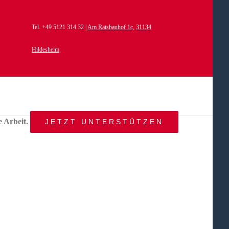
Tel. +49 5121 314 32 |
Am Ratsbauhof 1c,
31134
Hildesheim
e Arbeit.
JETZT UNTERSTÜTZEN
START
AKTUELLES
ANGEBOT
BEWEGTE
WELTEN
ÜBER
UNS
KONTAKT