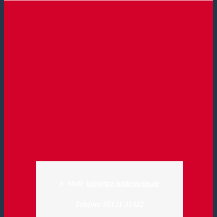
E-Mail:
info@tpz-hildesheim.de
Telefon: 05121 31432