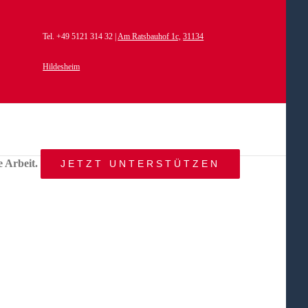
Tel. +49 5121 314 32 |
Am Ratsbauhof 1c,
31134
Hildesheim
e Arbeit.
JETZT UNTERSTÜTZEN
START
AKTUELLES
ANGEBOT
BEWEGTE
WELTEN
ÜBER
UNS
KONTAKT