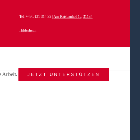
Tel. +49 5121 314 32 |
Am Ratsbauhof 1c,
31134
Hildesheim
e Arbeit.
JETZT UNTERSTÜTZEN
START
AKTUELLES
ANGEBOT
BEWEGTE
WELTEN
ÜBER
UNS
KONTAKT