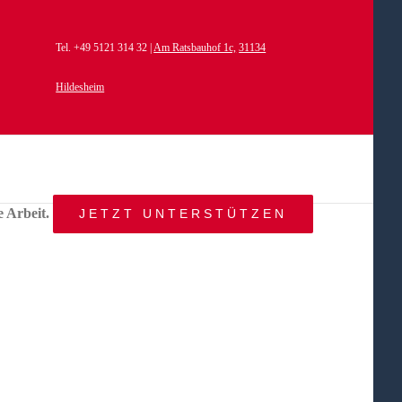
Tel. +49 5121 314 32 |
Am Ratsbauhof 1c,
31134
Hildesheim
e Arbeit.
JETZT UNTERSTÜTZEN
START
AKTUELLES
ANGEBOT
BEWEGTE
WELTEN
ÜBER
UNS
KONTAKT