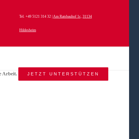
Tel. +49 5121 314 32 |
Am Ratsbauhof 1c,
31134
Hildesheim
e Arbeit.
JETZT UNTERSTÜTZEN
START
AKTUELLES
ANGEBOT
BEWEGTE
WELTEN
ÜBER
UNS
KONTAKT