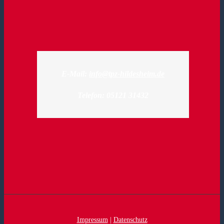
E-Mail:
info@tpz-hildesheim.de
Telefon: 05121 31432
Impressum
|
Datenschutz